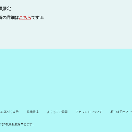
会員限定
所の詳細は
こちら
です💁‍♀️
法に基づく表示
推奨環境
よくあるご質問
アカウントについて
石川綾子オフィシ
タ等)の無断転載を禁じます。