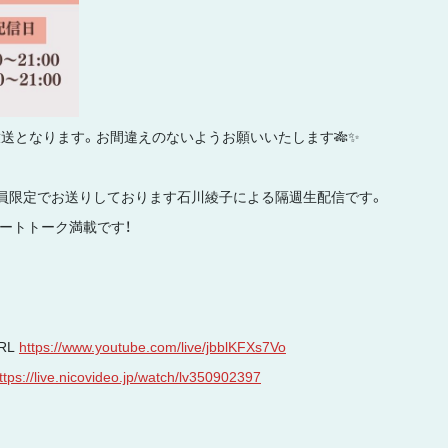
放送となります。お間違えのないようお願いいたします🎋✨
ル会員限定でお送りしております石川綾子による隔週生配信です。
ートトーク満載です！
RL
https://www.youtube.com/live/jbblKFXs7Vo
ttps://live.nicovideo.jp/watch/lv350902397