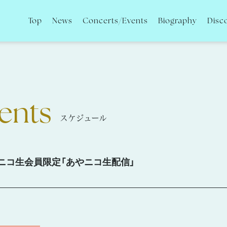
Top
News
Concerts/Events
Biography
Disc
ents
スケジュール
シップ+ニコ生会員限定「あやニコ生配信」