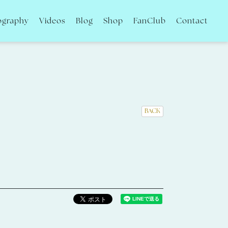
ography
Videos
Blog
Shop
FanClub
Contact
BACK