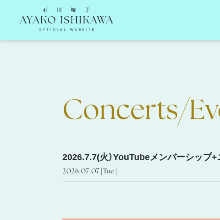
石川綾子 Ayako Ishikawa Official Website
Concerts/Ev
2026.7.7(火）YouTubeメンバー
2026.07.07
[Tue]