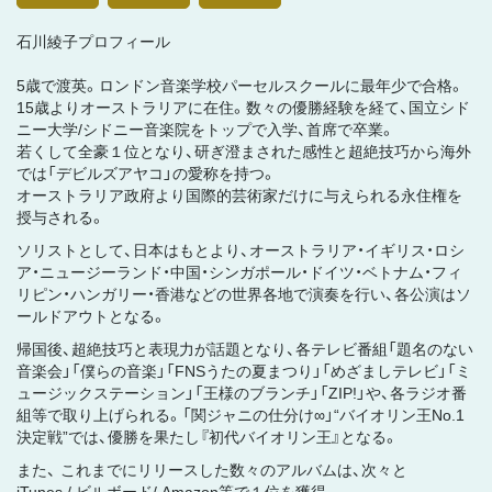
石川綾子プロフィール
5歳で渡英。ロンドン音楽学校パーセルスクールに最年少で合格。
15歳よりオーストラリアに在住。数々の優勝経験を経て、国立シド
ニー大学/シドニー音楽院をトップで入学、首席で卒業。
若くして全豪１位となり、研ぎ澄まされた感性と超絶技巧から海外
では「デビルズアヤコ」の愛称を持つ。
オーストラリア政府より国際的芸術家だけに与えられる永住権を
授与される。
ソリストとして、日本はもとより、オーストラリア・イギリス・ロシ
ア・ニュージーランド・中国・シンガポール・ドイツ・ベトナム・フィ
リピン・ハンガリー・香港などの世界各地で演奏を行い、各公演はソ
ールドアウトとなる。
帰国後、超絶技巧と表現力が話題となり、各テレビ番組「題名のない
音楽会」「僕らの音楽」「FNSうたの夏まつり」「めざましテレビ」「ミ
ュージックステーション」「王様のブランチ」「ZIP!」や、各ラジオ番
組等で取り上げられる。「関ジャニの仕分け∞」“バイオリン王No.1
決定戦”では、優勝を果たし『初代バイオリン王』となる。
また、 これまでにリリースした数々のアルバムは、次々と