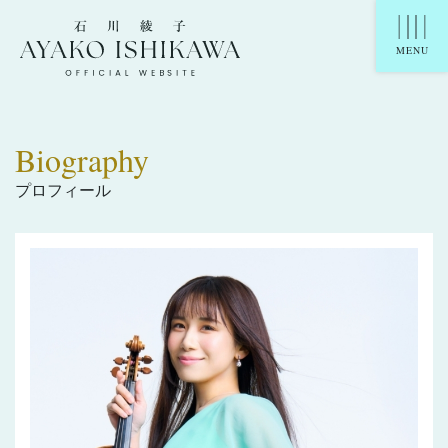
石川綾子 Ayako Ishikawa Official Website
MENU
Biography
プロフィール