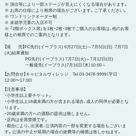
※ 演出等により⼀部ステージが⾒えにくくなる場合があります。
※ お席の仕様により相席の場合がございます。ご了承ください。
※ ワンドリンクオーダー制
※ 未就学児童の入店不可
※ 「2階ボックス席」を1枚・2枚・3枚でご購入のお客様は、他のお客
様との相席でのご案内となります。
【発 売】FC先行(イープラス) 6月27日(土)～7月5日(日) 7月7日
(火)結果通知
PG先行(イープラス) 7月7日(火)～7月12日(日)
一般発売(イープラス)7月16日（木）10:00～
【お問合せ】キャピタルヴィレッジ Tel.03-3478-9999（平日
12:00〜17:00）
【注意事項】
・小学生以上要チケット。
・小学生以上18歳未満の方が含まれる場合、成人の同伴が必要とな
ります。
・20歳未満の方への酒類の提供は致しません。
・店内は全席禁煙です。
・都合により、出演者、公演内容の一部を変更する場合もございま
す。公演の中止や延期の場合の旅費等の補償は致しかねます。