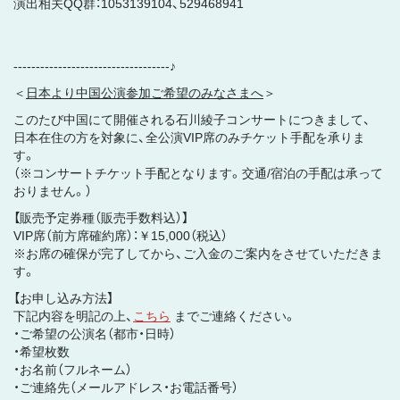
演出相关QQ群：1053139104、529468941
-----------------------------------♪
＜
日本より中国公演参加ご希望のみなさまへ
＞
このたび中国にて開催される石川綾子コンサートにつきまして、
日本在住の方を対象に、全公演VIP席のみチケット手配を承りま
す。
（※コンサートチケット手配となります。交通/宿泊の手配は承って
おりません。）
【販売予定券種（販売手数料込）】
VIP席（前方席確約席）：￥15,000（税込）
※お席の確保が完了してから、ご入金のご案内をさせていただきま
す。
【お申し込み方法】
下記内容を明記の上、
こちら
までご連絡ください。
・ご希望の公演名（都市・日時）
・希望枚数
・お名前（フルネーム）
・ご連絡先（メールアドレス・お電話番号）