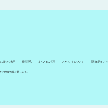
法に基づく表示
推奨環境
よくあるご質問
アカウントについて
石川綾子オフィシ
タ等)の無断転載を禁じます。