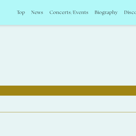
Top
News
Concerts/Events
Biography
Disc