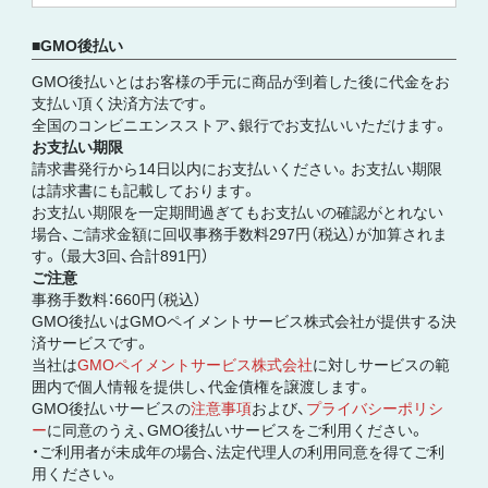
GMO後払い
GMO後払いとはお客様の手元に商品が到着した後に代金をお
支払い頂く決済方法です。
全国のコンビニエンスストア、銀行でお支払いいただけます。
お支払い期限
請求書発行から14日以内にお支払いください。お支払い期限
は請求書にも記載しております。
お支払い期限を一定期間過ぎてもお支払いの確認がとれない
場合、ご請求金額に回収事務手数料297円（税込）が加算されま
す。（最大3回、合計891円）
ご注意
事務手数料：660円（税込）
GMO後払いはGMOペイメントサービス株式会社が提供する決
済サービスです。
当社は
GMOペイメントサービス株式会社
に対しサービスの範
囲内で個人情報を提供し、代金債権を譲渡します。
GMO後払いサービスの
注意事項
および、
プライバシーポリシ
ー
に同意のうえ、GMO後払いサービスをご利用ください。
・ご利用者が未成年の場合、法定代理人の利用同意を得てご利
用ください。