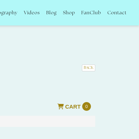
ography
Videos
Blog
Shop
FanClub
Contact
BACK
CART
0