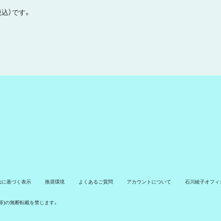
税込）です。
法に基づく表示
推奨環境
よくあるご質問
アカウントについて
石川綾子オフィシ
タ等)の無断転載を禁じます。