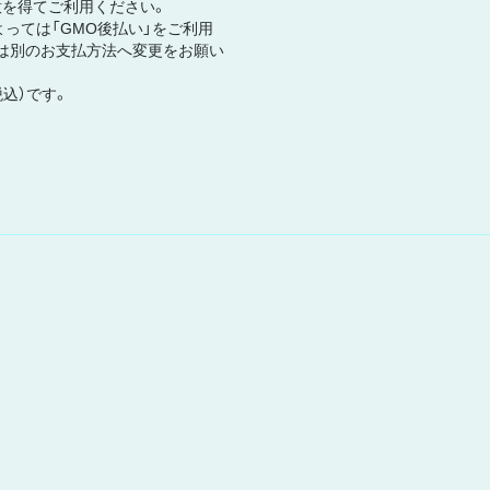
意を得てご利用ください。
っては「GMO後払い」をご利用
は別のお支払方法へ変更をお願い
税込）です。
法に基づく表示
推奨環境
よくあるご質問
アカウントについて
石川綾子オフィシ