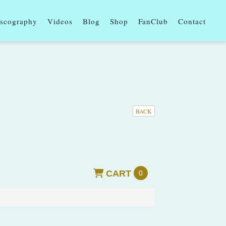
scography
Videos
Blog
Shop
FanClub
Contact
BACK
CART
0